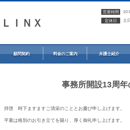
10:
営業時間
ＳＬＩＮＸ
土
定休日
顧問契約
料金のご案内
弁護士紹介
事務所開設13周
拝啓 時下ますますご清栄のこととお慶び申し上げます。
平素は格別のお引き立てを賜り、厚く御礼申し上げます。