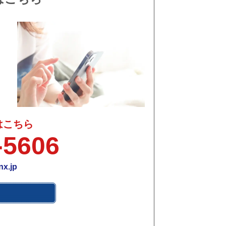
さ
はこちら
-5606
x.jp